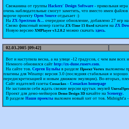
Свежанина от группы
- прикольная игра
Hackerz` Design Software
очень наблюдательные смогут заметить, что вместо имен файлов 
короче проекту
отдыхает :)
Open Source
На
очередное обновление, добавлено 27 игр на 
ZX-Spectrum &...
Свежо фиксеный номер газеты
качаем на
ZX-Time 15 fixed
ZX Dow
Новую версию
можно скачать
.
XMPlayer v3.2.0.2
здесь
02.03.2005 [09:42]
Вот и наступила весна, а на улице -12 градусов, с чем вам всех и
Немного обновился сайт
.
http://zx-dune.ruserv.com
На сайте тов.
в разделе
выложены пр
Сергея Бульбы
Проект Vortex
плагины для Winamp: версия 3.0 (последняя стабильная и хорошо 
передискретизацией и новым движком эмуляции). Во-вторых, пле
Сайт издателей газеты
-
Cossackos
Cossackos homepage
Не заставили себя ждать свежие версии крутых эмулей
UnrealSpe
Проект для демо-мейкеров
качайте на
.
Demo Design 3D
Scenergy
В разделе
выложен новый хит от тов. Midnight'a 
Наши проекты