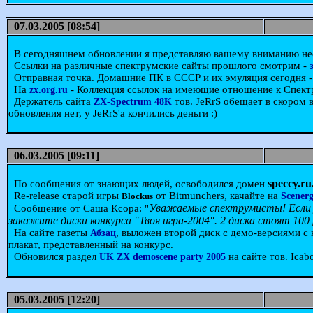
07.03.2005 [08:54]
В сегодняшнем обновлении я представляю вашему вниманию неск
Ссылки на различные спектрумские сайты прошлого смотрим -
Отправная точка. Домашние ПК в СССР и их эмуляция сегодня 
На
- Коллекция ссылок на имеющие отношение к Спект
zx.org.ru
Держатель сайта
тов. JeRrS обещает в скором 
ZX-Spectrum 48K
обновления нет, у JeRrS'а кончились деньги :)
06.03.2005 [09:11]
speccy.ru
По сообщения от знающих людей, освободился домен
Re-release старой игры
от Bitmunchers, качайте на
Blockus
Scener
Уважаемые спектрумисты! Если у
Сообщение от Саша Ксора: "
закажите диски конкурса "Твоя игра-2004". 2 диска стоят 100
На сайте газеты
, выложен второй диск с демо-версиями с
Абзац
плакат, представленный на конкурс.
Обновился раздел
на сайте тов. Icab
UK ZX demoscene party 2005
05.03.2005 [12:20]