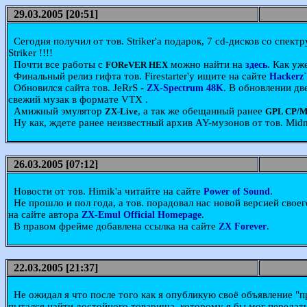
29.03.2005 [20:51]
Сегодня получил от тов. Striker'a подарок, 7 cd-дисков со спект
Striker !!!!
Почти все работы с
можно найти на
. Как уж
FOReVER HEX
здесь
Финальный релиз гифта тов. Firestarter'у ищите на сайте
Hackerz`
Обновился сайта тов. JeRrS -
. В обновлении дв
ZX-Spectrum 48K
свежий музак в формате VTX .
Амижный эмулятор
, а так же обещанный ранее
ZX-Live
GPL CP/M
Ну как, ждете ранее неизвестный архив AY-музонов от тов. Midnig
26.03.2005 [07:12]
Новости от тов. Himik'a читайте на сайте
.
Power of Sound
Не прошло и пол года, а тов. порадовал нас новой версией свое
на сайте автора
.
ZX-Emul Official Homepage
В правом фрейме добавлена ссылка на сайте
.
ZX Forever
22.03.2005 [21:37]
Не ожидал я что после того как я опубликую своё объявление "
пытался найти достойного товарища, которому я бы мог передать 