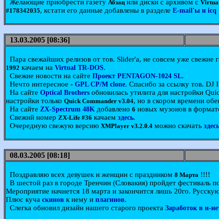
Желающие приобрести газету
или диски с архивом с
Абзац
Virtu
, кстати его данные добавлены в разделе
#178342035
E-mail'ы и ic
13.03.2005 [08:36]
Пара свежайших релизов от тов. Slider'а, не совсем уже свежие 
качаем на
.
1992
Virtual TR-DOS
Свежие новости на сайте
.
Проект PENTAGON-1024 SL
Нечто интересное -
. Спасибо за ссылку тов. DJ I
GPL CP/M clone
На сайте
обновилась утилита для настройки Qu
Optical Brothers
настройки только
, но в скором времени об
Quick Commander v3.04
На сайте
добавлено
новых музонов в формат
ZX-Spectrum 48K
6
Свежий номер
качаем
.
ZX-Life #36
здесь
Очередную свежую версию
можно скачать
XMPlayer v3.2.0.4
здес
08.03.2005 [08:18]
Поздравляю всех девушек и женщин с праздником
!!!!
8 Марта
В шестой раз в городе Тренчин (Словакия) пройдет фестиваль п
Мероприятие начнется 18 марта и закончится лишь 20го. Русску
Плюс куча
к нему и
.
скинов
плагинов
Слегка обновил дизайн нашего старого проекта
Заработок в и-не