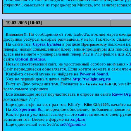
софтом
.', самовывоз из города-героя Минска, кто заинтересова
19.03.2005 [10:03]
По сообщению от тов. Icabod'a, в конце марта ожидае
Внимание !!!
доступны ресурсы которые размещены у него. Так что-то сильно н
На сайте тов.
в разделе
выложен це
Сергея Бульбы
Программисту
плееры, новый совмещенный плеер, мини-процедуры для поиска и
здесь вы найдете - универсальный плеер PT2 и PT3 файлов для 
сайте
.
Optical Brothers
Новый спектрумский сайт, не удостоенный особого внимания -
Сайт периодически обновляется. Если хотите можете и сами что-
Какой-то свежий музак вы найдете на
.
Power of Sound
Уже не первый день в дауне сайте
http://twilight.org.ru/
Гифт ко Дню рождения тов. Firestarter`a -
, качай
Firestarter Gift 18
всего самого хорошего.
Все желающие могут поучаствовать в опросе на сайте
Raww.Org
голосование ???
".
Еще один гифт, на этот раз тов. Klim'y -
, качайте н
Klim Gift 2005
На
очередное обновление, добавлены новые игры
ZX-Spectrum &...
Как-то раз я уже давал ссылку на это
литовского спектрумист
сайт
вспомнил тов. Breeze в форуме на
zx.pk.ru
Ещё один e-mail тов. Seth'a:
se7h@mail.ru