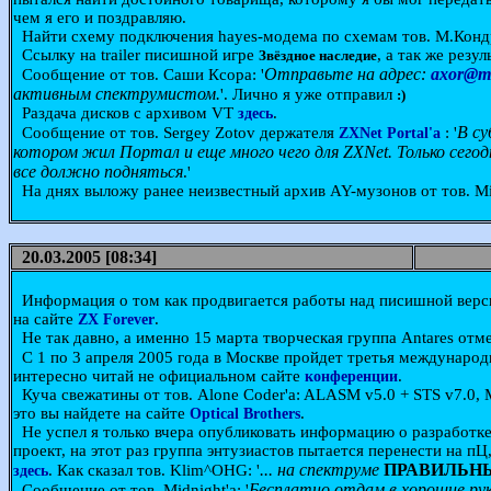
чем я его и поздравляю.
Найти схему подключения hayes-модема по схемам тов. М.Кондр
Ссылку на trailer писишной игре
, а так же резу
Звёздное наследие
Отправьте на адрес:
axor@ma
Сообщение от тов. Саши Ксора: '
активным спектрумистом.
'. Лично я уже отправил
:)
Раздача дисков с архивом VT
.
здесь
В су
Сообщение от тов. Sergey Zotov держателя
: '
ZXNet Portal'a
котором жил Портал и еще много чего для ZXNet. Только сегод
все должно подняться
.'
На днях выложу ранее неизвестный архив AY-музонов от тов. Mi
20.03.2005 [08:34]
Информация о том как продвигается работы над писишной верс
на сайте
.
ZX Forever
Не так давно, а именно 15 марта творческая группа Antares отме
С 1 по 3 апреля 2005 года в Москве пройдет третья междунаро
интересно читай не официальном сайте
.
конференции
Куча свежатины от тов. Alone Coder'a: ALASM v5.0 + STS v7.0, M
это вы найдете на сайте
.
Optical Brothers
Не успел я только вчера опубликовать информацию о разработк
проект, на этот раз группа энтузиастов пытается перенести на пЦ
... на спектруме
ПРАВИЛЬН
. Как сказал тов. Klim^OHG: '
здесь
Бесплатно отдам в хорошие ру
Сообщение от тов. Midnight'a: '