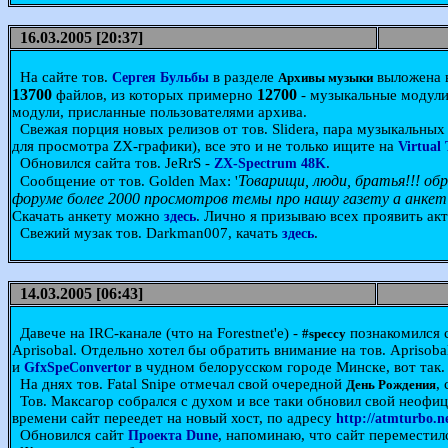
16.03.2005 [20:37]
На сайте тов.
в разделе
выложена в
Сергея Бульбы
Архивы музыки
13700
12700
файлов, из которых примерно
- музыкальные модули.
модули, присланные пользователями архива.
Свежая порция новых релизов от тов. Slidera, пара музыкальных 
для просмотра ZX-графики), все это и не только ищите на
Virtual
Обновился сайта тов. JeRrS -
.
ZX-Spectrum 48K
Товарищи, люди, братья!!! об
Сообщение от тов. Golden Max: '
форуме более 2000 просмотров темы про нашу газету а анкет
Скачать анкету можно
. Лично я призываю всех проявить акт
здесь
Свежий музак тов. Darkman007, качать
.
здесь
14.03.2005 [06:43]
Давече на IRC-канале (что на Forestnet'e) -
познакомился с
#speccy
Aprisobal. Отдельно хотел бы обратить внимание на тов. Aprisobal
и
в чудном белорусском городе Минске, вот так.
GfxSpeConvertor
На днях тов. Fatal Snipe отмечал свой очередной
,
День Рождения
Тов. Максагор собрался с духом и все таки обновил свой неофи
времени сайт переедет на новый хост, по адресу
http://atmturbo.
Обновился сайт
, напоминаю, что сайт переместил
Проекта Dune